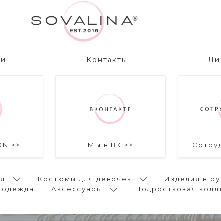
ии
Контакты
Ли
ON >>
Мы в ВК >>
Сотру
ья
Костюмы для девочек
Изделия в ру
 одежда
Аксессуары
Подростковая колл