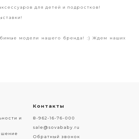
аксессуаров для детей и подростков!
ыставки!
юбимые модели нашего бренда! :) Ждем наших
Контакты
ьности и
8-962-16-76-000
sale@sovababy.ru
ашение
Обратный звонок