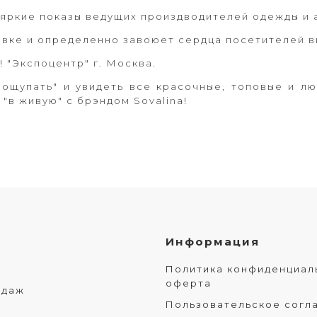
 яркие показы ведущих произдводителей одежды и 
тавке и определенно завоюет сердца посетителей в
 "Экспоцентр" г. Москва.
пощупать" и увидеть все красочные, топовые и л
"в живую" с брэндом Sovalina!
Информация
Политика конфиденциал
оферта
одаж
Пользовательское согл