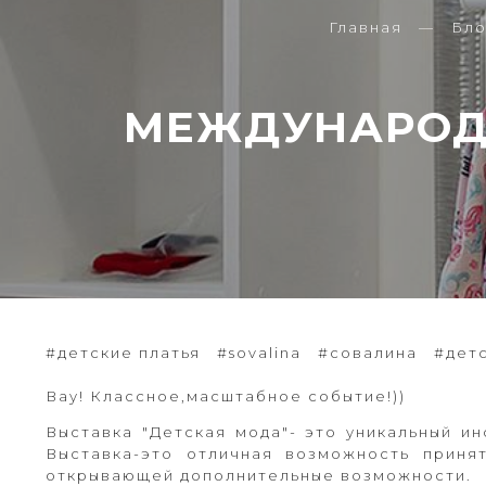
Главная
Бло
МЕЖДУНАРОДН
#детские платья
#sovalina
#совалина
#дет
Вау! Классное,масштабное событие!))
Выставка "Детская мода"- это уникальный 
Выставка-это отличная возможность прин
открывающей дополнительные возможности.