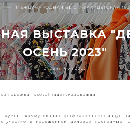
г
МЕЖДУНАРОДНАЯ ВЫСТАВКА "ДЕТСКАЯ МОД
АЯ ВЫСТАВКА "Д
ОСЕНЬ 2023"
21 сентября 2023
ская одежда
#sovalinaдетскаяодежда
инструмент коммуникации профессионалов индустр
ять участие в насыщенной деловой программе, 