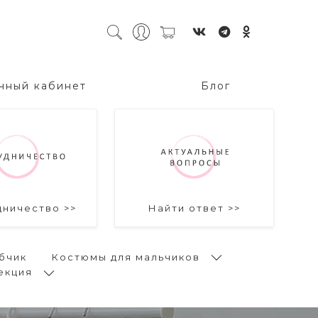
чный кабинет
Блог
дничество >>
Найти ответ >>
бчик
Костюмы для мальчиков
екция