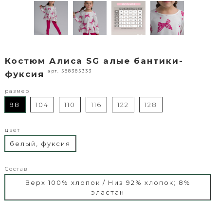
Костюм Алиса SG алые бантики-
арт. 588385333
фуксия
размер
98
104
110
116
122
128
цвет
белый, фуксия
Состав
Верх 100% хлопок / Низ 92% хлопок; 8%
эластан