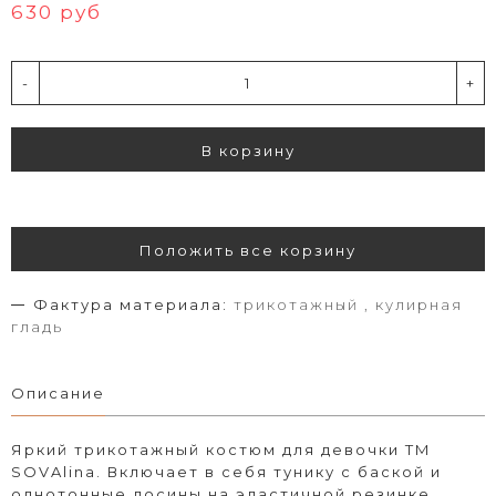
630 руб
-
+
В корзину
Положить все корзину
Фактура материала:
трикотажный , кулирная
гладь
Описание
Яркий трикотажный костюм для девочки ТМ
SOVAlina. Включает в себя тунику с баской и
однотонные лосины на эластичной резинке,