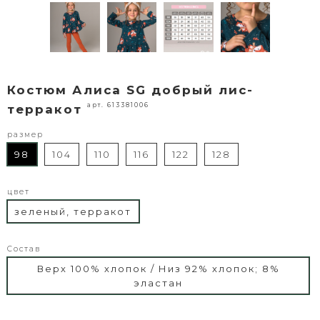
Костюм Алиса SG добрый лис-
арт. 613381006
терракот
размер
98
104
110
116
122
128
цвет
зеленый, терракот
Состав
Верх 100% хлопок / Низ 92% хлопок; 8%
эластан