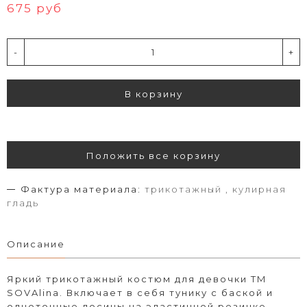
675 руб
-
+
В корзину
Положить все корзину
Фактура материала:
трикотажный , кулирная
гладь
Описание
Яркий трикотажный костюм для девочки ТМ
SOVAlina. Включает в себя тунику с баской и
однотонные лосины на эластичной резинке,