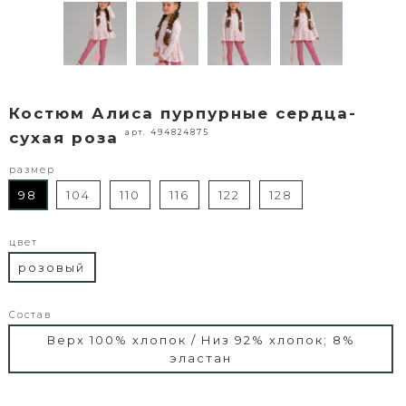
Костюм Алиса пурпурные сердца-
арт. 494824875
сухая роза
размер
98
104
110
116
122
128
цвет
розовый
Состав
Верх 100% хлопок / Низ 92% хлопок; 8%
эластан