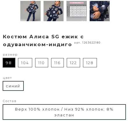
Костюм Алиса SG ежик с
арт. 1263622180
одуванчиком-индиго
размер
98
104
110
116
122
128
цвет
синий
Состав
Верх 100% хлопок / Низ 92% хлопок; 8%
эластан