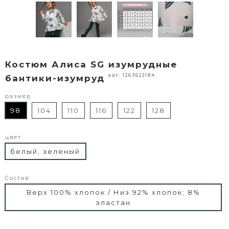
Костюм Алиса SG изумрудные
арт. 1263622184
бантики-изумруд
размер
98
104
110
116
122
128
цвет
белый, зеленый
Состав
Верх 100% хлопок / Низ 92% хлопок; 8%
эластан