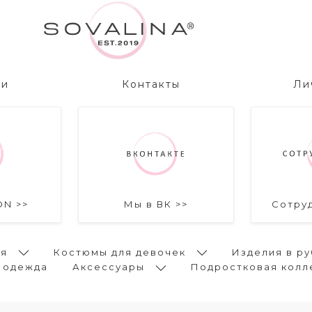
ии
Контакты
Ли
ON >>
Мы в ВК >>
Сотру
ья
Костюмы для девочек
Изделия в ру
 одежда
Аксессуары
Подростковая колл