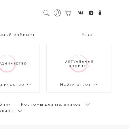
чный кабинет
Блог
дничество >>
Найти ответ >>
бчик
Костюмы для мальчиков
екция