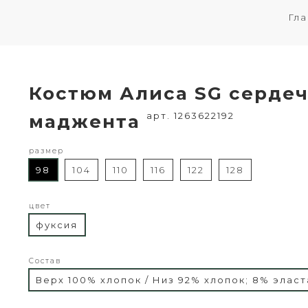
Гла
Костюм Алиса SG сердеч
арт. 1263622192
маджента
размер
98
104
110
116
122
128
цвет
фуксия
Состав
Верх 100% хлопок / Низ 92% хлопок; 8% эласт