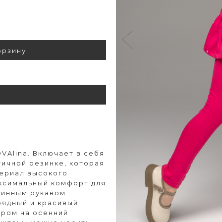
орзину
у
VAlina. Включает в себя
тичной резинке, которая
териал высокого
аксимальный комфорт для
длинным рукавом
рядный и красивый
ором на осенний