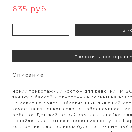
635 руб
-
+
В к
Положить все корзин
Описание
Яркий трикотажный костюм для девочки ТМ SO
тунику с баской и однотонные лосины на элас
не давит на поясе. Облегченный дышащий ма
качества из тонкого хлопка, обеспечивает м
ребенка. Детский легкий комплект двойка с 
подойдет для летних и весенних прогулок. На
костюмчик с лонгсливом будет отличным выб