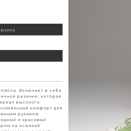
орзину
у
VAlina. Включает в себя
тичной резинке, которая
териал высокого
аксимальный комфорт для
длинным рукавом
рядный и красивый
ором на осенний