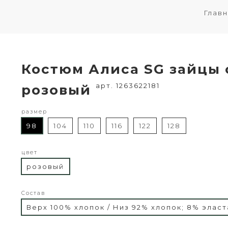
Глав
Костюм Алиса SG зайцы 
арт. 1263622181
розовый
размер
98
104
110
116
122
128
цвет
розовый
Состав
Верх 100% хлопок / Низ 92% хлопок; 8% эласт