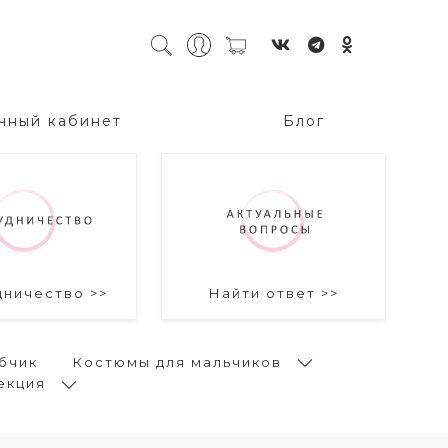
чный кабинет
Блог
дничество >>
Найти ответ >>
бчик
Костюмы для мальчиков
екция