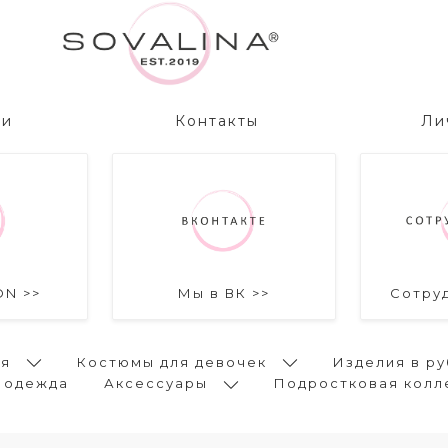
ии
Контакты
Ли
ON >>
Мы в ВК >>
Сотру
ья
Костюмы для девочек
Изделия в ру
 одежда
Аксессуары
Подростковая колл