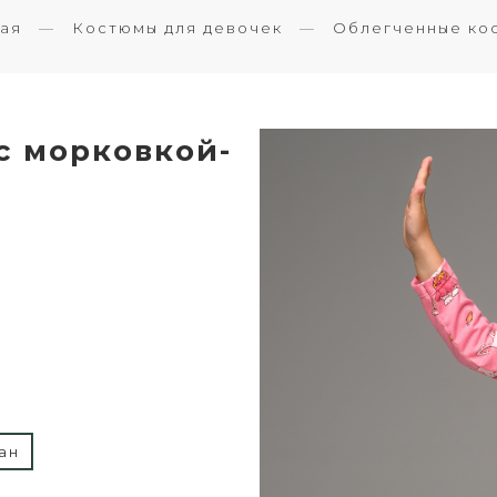
ная
Костюмы для девочек
Облегченные ко
с морковкой-
ан