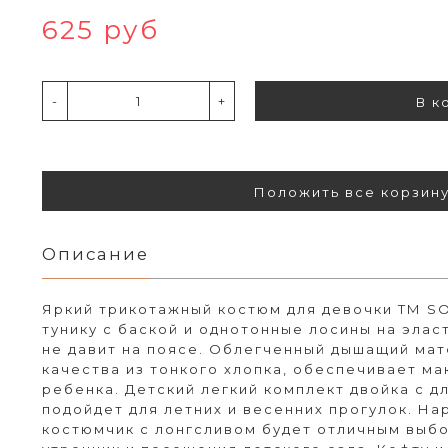
625 руб
-
+
В к
Положить все корзин
Описание
Яркий трикотажный костюм для девочки ТМ SO
тунику с баской и однотонные лосины на элас
не давит на поясе. Облегченный дышащий ма
качества из тонкого хлопка, обеспечивает м
ребенка. Детский легкий комплект двойка с 
подойдет для летних и весенних прогулок. На
костюмчик с лонгсливом будет отличным выб