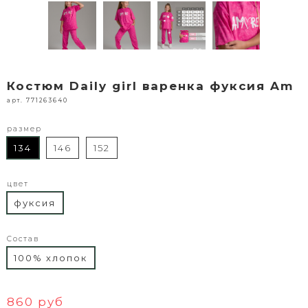
Костюм Daily girl варенка фуксия Am
арт. 771263640
размер
134
146
152
цвет
фуксия
Состав
100% хлопок
860 руб