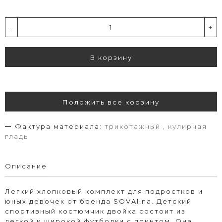
-
+
В корзину
Положить все корзину
Фактура материала:
трикотажный , кулирная
гладь
Описание
Легкий хлопковый комплект для подростков и
юных девочек от бренда SOVAlina. Детский
спортивный костюмчик двойка состоит из
легкой и широкой футболки с принтом. Она