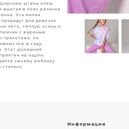
. Широкие штаны клеш
и вшитая в пояс резинка
енка. Эта милая
 придадут для девочки
ое лето, теплую осень и
стюмчик с вареным
о трикотажа, он
ивных игр в саду,
а. Этот домашний
 приятен на ощупь
дайте своему ребенку
и стильно
Информация