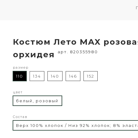
Костюм Лето MAX розова
арт. 820355980
орхидея
размер
110
134
140
146
152
цвет
белый, розовый
Состав
Верх 100% хлопок / Низ 92% хлопок; 8% эласт