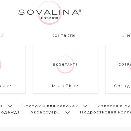
ии
Контакты
Ли
ON >>
Мы в ВК >>
Сотру
ья
Костюмы для девочек
Изделия в ру
 одежда
Аксессуары
Подростковая колл