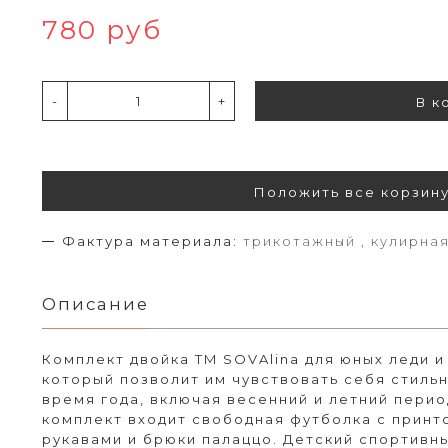
780 руб
-
+
В к
Положить все корзин
Фактура материала:
трикотажный , кулирная
Описание
Комплект двойка TM SOVAlina для юных леди и
который позволит им чувствовать себя стиль
время года, включая весенний и летний перио
комплект входит свободная футболка с принт
рукавами и брюки палаццо. Детский спортивн