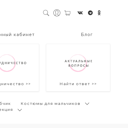
чный кабинет
Блог
дничество >>
Найти ответ >>
бчик
Костюмы для мальчиков
екция