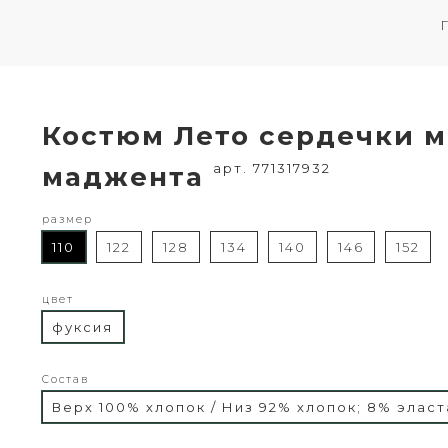
Костюм Лето сердечки м
арт. 771317932
маджента
размер
110
122
128
134
140
146
152
цвет
фуксия
Состав
Верх 100% хлопок / Низ 92% хлопок; 8% эласт