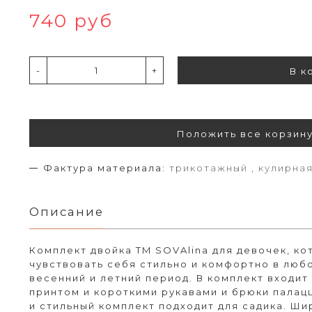
740 руб
-
+
В к
Положить все корзин
Фактура материала:
трикотажный , кулирная
Описание
Комплект двойка TM SOVAlina для девочек, ко
чувствовать себя стильно и комфортно в люб
весенний и летний период. В комплект входит
принтом и короткими рукавами и брюки палац
и стильный комплект подходит для садика. Ш