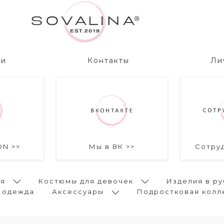
ии
Контакты
Ли
ON >>
Мы в ВК >>
Сотру
ья
Костюмы для девочек
Изделия в ру
 одежда
Аксессуары
Подростковая колл