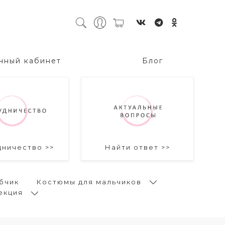
чный кабинет
Блог
дничество >>
Найти ответ >>
бчик
Костюмы для мальчиков
екция