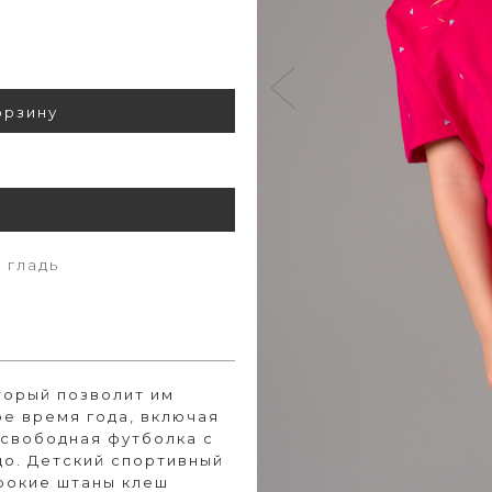
орзину
у
 гладь
торый позволит им
ое время года, включая
 свободная футболка с
цо. Детский спортивный
ирокие штаны клеш