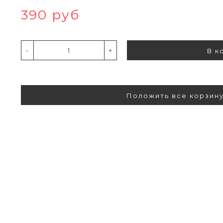
390 руб
-
+
В к
Положить все корзин