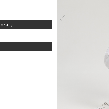
орзину
у