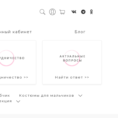
чный кабинет
Блог
дничество >>
Найти ответ >>
бчик
Костюмы для мальчиков
екция