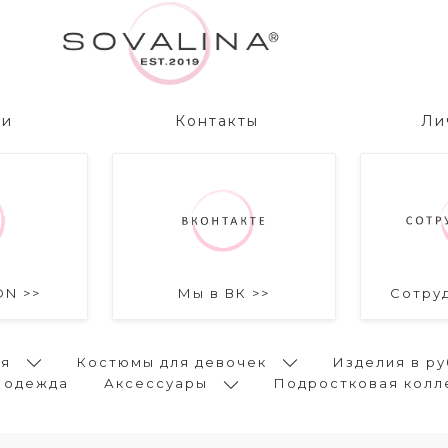
ии
Контакты
Ли
ON >>
Мы в ВК >>
Сотру
ья
Костюмы для девочек
Изделия в ру
 одежда
Аксессуары
Подростковая колл