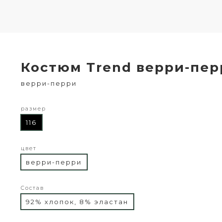
Костюм Trend верри-пе
верри-перри
размер
116
цвет
верри-перри
Состав
92% хлопок, 8% эластан