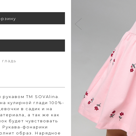
орзину
у
 гладь
 рукавом ТМ SOVAlina.
а кулирной глади 100%-
девочки в садик и на
териала, а так же как
нок будет чувствовать
. Рукава-фонарики
полнит образ. Нарядное