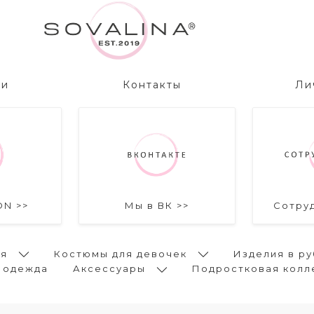
ии
Контакты
Ли
ON >>
Мы в ВК >>
Сотру
ья
Костюмы для девочек
Изделия в ру
 одежда
Аксессуары
Подростковая колл