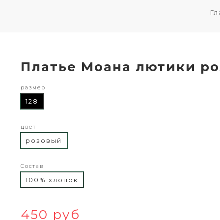
Гл
Платье Моана лютики р
размер
128
цвет
розовый
Состав
100% хлопок
450 руб