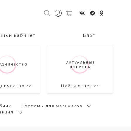
чный кабинет
Блог
дничество >>
Найти ответ >>
бчик
Костюмы для мальчиков
екция