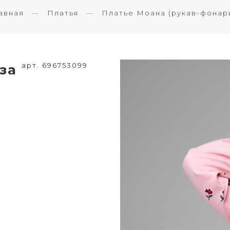
авная
Платья
Платье Моана (рукав-фонар
арт. 696753099
оза