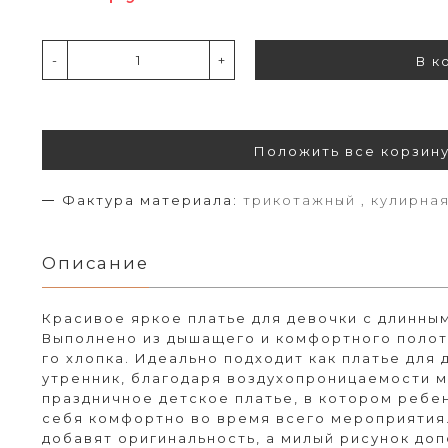
-
+
В к
Положить все корзин
Фактура материала:
трикотажный , кулирная
Описание
Красивое яркое платье для девочки с длинным
Выполнено из дышащего и комфортного полотн
го хлопка. Идеально подходит как платье для 
утренник, благодаря воздухопроницаемости ма
праздничное детское платье, в котором ребе
себя комфортно во время всего мероприятия
добавят оригинальность, а милый рисунок до