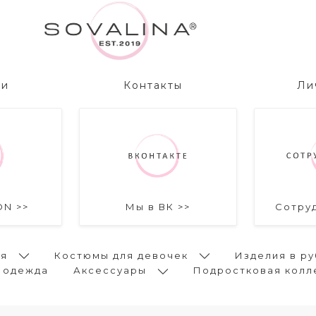
ии
Контакты
Ли
ON >>
Мы в ВК >>
Сотру
ья
Костюмы для девочек
Изделия в ру
 одежда
Аксессуары
Подростковая колл