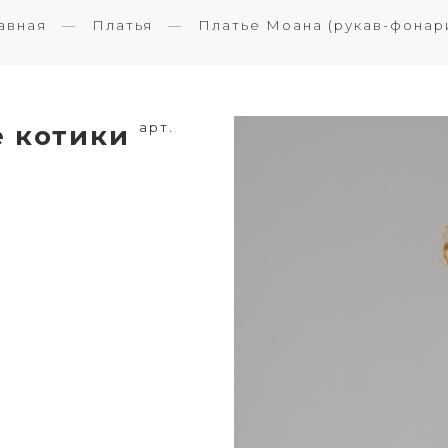
авная
Платья
Платье Моана (рукав-фонар
арт.
е котики