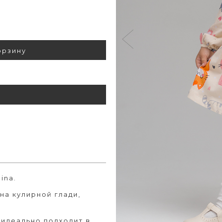
орзину
у
ina.
а кулирной глади,
идеально подходит в