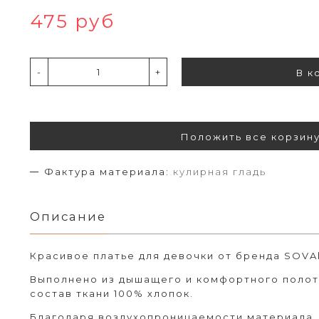
475 руб
-
+
В к
Положить все корзин
Фактура материала:
кулирная гладь
Описание
Красивое платье для девочки от бренда SOVAl
Выполнено из дышащего и комфортного полотн
состав ткани 100% хлопок.
Благодаря воздухопроницаемости материала, 