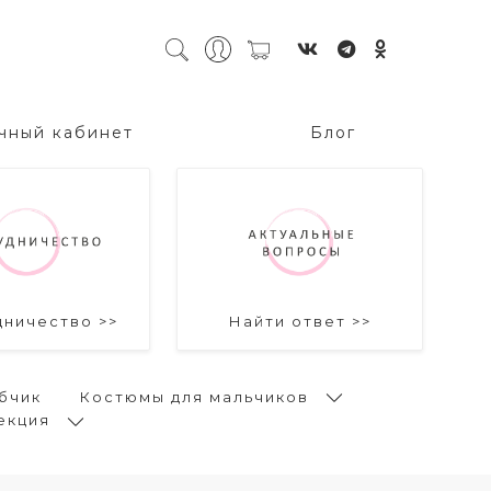
чный кабинет
Блог
дничество >>
Найти ответ >>
бчик
Костюмы для мальчиков
екция