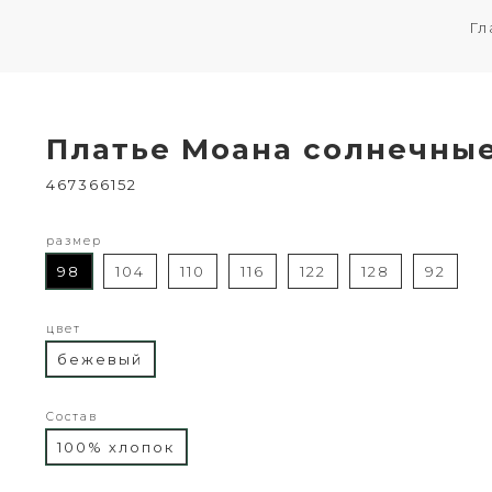
Гл
Платье Моана солнечны
467366152
размер
98
104
110
116
122
128
92
цвет
бежевый
Состав
100% хлопок